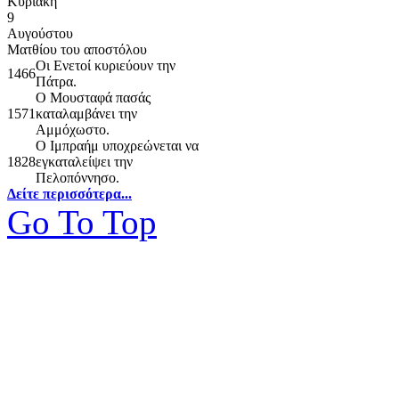
Κυριακή
9
Αυγούστου
Ματθίου του αποστόλου
Οι Ενετοί κυριεύουν την
1466
Πάτρα.
Ο Μουσταφά πασάς
1571
καταλαμβάνει την
Αμμόχωστο.
Ο Ιμπραήμ υποχρεώνεται να
1828
εγκαταλείψει την
Πελοπόννησο.
Δείτε περισσότερα...
Go To Top